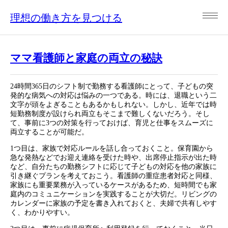
理想の働き方を見つける
ママ看護師と家庭の両立の秘訣
24時間365日のシフト制で勤務する看護師にとって、子どもの突
発的な病気への対応は悩みの一つである。時には、退職という二
文字が頭をよぎることもあるかもしれない。しかし、近年では時
短勤務制度が設けられ両立もそこまで難しくないだろう。そし
て、事前に3つの対策を行っておけば、育児と仕事をスムーズに
両立することが可能だ。
1つ目は、家族で対応ルールを話し合っておくこと。保育園から
急な発熱などでお迎え連絡を受けた時や、出席停止指示が出た時
など、自分たちの勤務シフトに応じて子どもの対応を他の家族に
引き継ぐプランを考えておこう。看護師の重症患者対応と同様、
家族にも重要業務が入っているケースがあるため、短時間でも家
庭内のコミュニケーションを実践することが大切だ。リビングの
カレンダーに家族の予定を書き入れておくと、夫婦で共有しやす
く、わかりやすい。