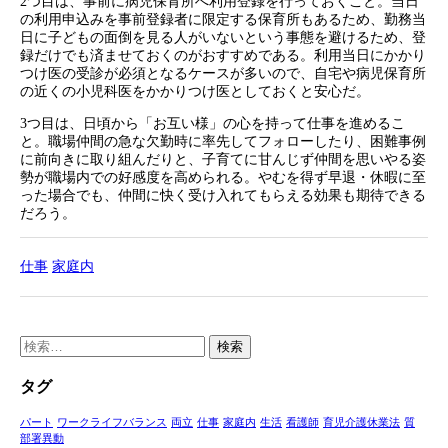
2つ目は、事前に病児保育所へ利用登録を行っておくこと。当日
の利用申込みを事前登録者に限定する保育所もあるため、勤務当
日に子どもの面倒を見る人がいないという事態を避けるため、登
録だけでも済ませておくのがおすすめである。利用当日にかかり
つけ医の受診が必須となるケースが多いので、自宅や病児保育所
の近くの小児科医をかかりつけ医としておくと安心だ。
3つ目は、日頃から「お互い様」の心を持って仕事を進めるこ
と。職場仲間の急な欠勤時に率先してフォローしたり、困難事例
に前向きに取り組んだりと、子育てに甘んじず仲間を思いやる姿
勢が職場内での好感度を高められる。やむを得ず早退・休暇に至
った場合でも、仲間に快く受け入れてもらえる効果も期待できる
だろう。
仕事
家庭内
検
索:
タグ
パート
ワークライフバランス
両立
仕事
家庭内
生活
看護師
育児介護休業法
質
部署異動