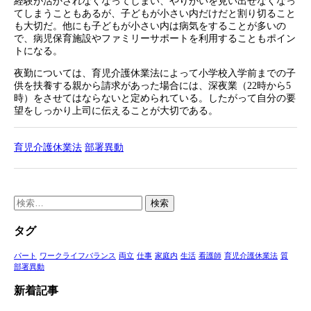
経験が活かされなくなってしまい、やりがいを見い出せなくなっ
てしまうこともあるが、子どもが小さい内だけだと割り切ること
も大切だ。他にも子どもが小さい内は病気をすることが多いの
で、病児保育施設やファミリーサポートを利用することもポイン
トになる。
夜勤については、育児介護休業法によって小学校入学前までの子
供を扶養する親から請求があった場合には、深夜業（22時から5
時）をさせてはならないと定められている。したがって自分の要
望をしっかり上司に伝えることが大切である。
育児介護休業法
部署異動
検
索:
タグ
パート
ワークライフバランス
両立
仕事
家庭内
生活
看護師
育児介護休業法
質
部署異動
新着記事