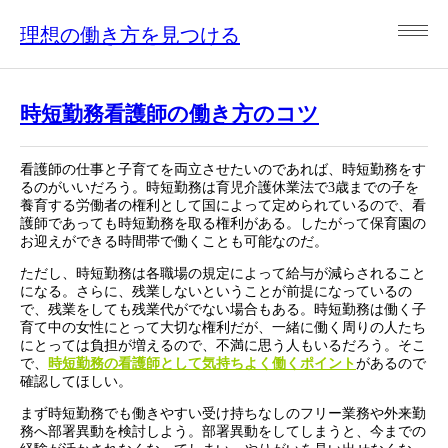
理想の働き方を見つける
時短勤務看護師の働き方のコツ
看護師の仕事と子育てを両立させたいのであれば、時短勤務をす
るのがいいだろう。時短勤務は育児介護休業法で3歳までの子を
養育する労働者の権利として国によって定められているので、看
護師であっても時短勤務を取る権利がある。したがって保育園の
お迎えができる時間帯で働くことも可能なのだ。
ただし、時短勤務は各職場の規定によって給与が減らされること
になる。さらに、残業しないということが前提になっているの
で、残業をしても残業代がでない場合もある。時短勤務は働く子
育て中の女性にとって大切な権利だが、一緒に働く周りの人たち
にとっては負担が増えるので、不満に思う人もいるだろう。そこ
で、
時短勤務の看護師として気持ちよく働くポイント
があるので
確認してほしい。
まず時短勤務でも働きやすい受け持ちなしのフリー業務や外来勤
務へ部署異動を検討しよう。部署異動をしてしまうと、今までの